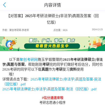
内容详情
【对答案】2025年考研法律硕士(非法学)真题及答案（回
忆版）
2024-12-23
作者：聚创考研网-李老师
点击量：6826
以下是
聚创考研网
晚玉学姐整理的
2025
法律硕士
年考研
(
非法
真题与答案
，帮助刚刚
考研
完的同学们做好考后估分，同时也
学
)
2026考研的同学可以下载
真题
作为
考研
复习
资料
使用
哦！
详情请点击下载：
2025年考研法律硕士(非法学)真题及答案-民法
（回忆版）.pdf
2025年考研法律硕士(非法学)真题及答案-刑法（回忆版）.pdf
#估分通道来啦
考研志愿通小程序