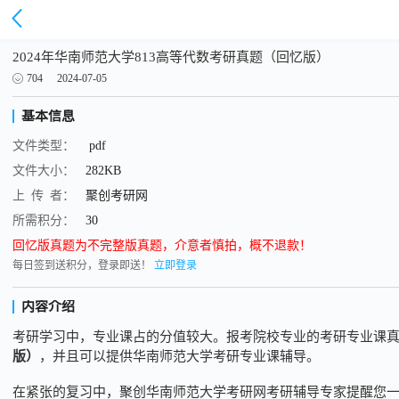
2024年华南师范大学813高等代数考研真题（回忆版）
704
2024-07-05
基本信息
文件类型：
pdf
文件大小：
282KB
上 传 者：
聚创考研网
所需积分：
30
回忆版真题为不完整版真题，介意者慎拍，概不退款！
每日签到送积分，登录即送！
立即登录
内容介绍
考研学习中，专业课占的分值较大。报考院校专业的考研专业课
版）
，并且可以提供华南师范大学考研
专业课辅
导
。
在紧张的复习中，
聚创华南师范
大学考研网
考研辅导专家提醒您